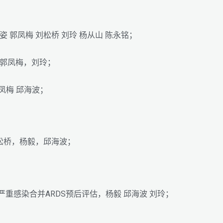
 郭凤梅 刘松桥 刘玲 杨从山 陈永铭；
 郭凤梅，刘玲；
凤梅 邱海波；
松桥，杨毅，邱海波；
重感染合并ARDS预后评估，杨毅 邱海波 刘玲；